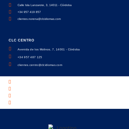
Calle Isla Lanzarote, 3, 14011 - Córdoba
+34 957 419 857
clientes.norena@clcidiomas.com
CLC CENTRO
Avenida de los Molinos, 7, 14001 - Córdoba
+34 957 487 125
clientes.centro@clcidiomas.com
Política de privacidad
Política de cookies
Aviso legal
Academia de inglés en Córdoba