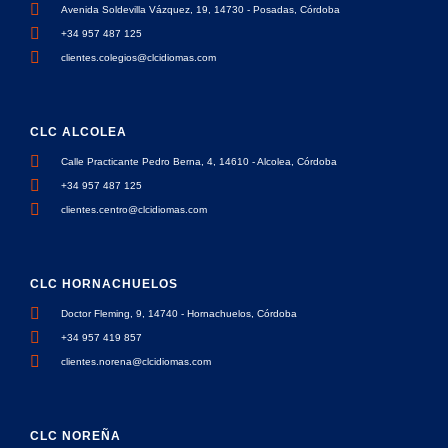
Avenida Soldevilla Vázquez, 19, 14730 - Posadas, Córdoba
+34 957 487 125
clientes.colegios@clcidiomas.com
CLC ALCOLEA
Calle Practicante Pedro Berna, 4, 14610 - Alcolea, Córdoba
+34 957 487 125
clientes.centro@clcidiomas.com
CLC HORNACHUELOS
Doctor Fleming, 9, 14740 - Hornachuelos, Córdoba
+34 957 419 857
clientes.norena@clcidiomas.com
CLC NOREÑA