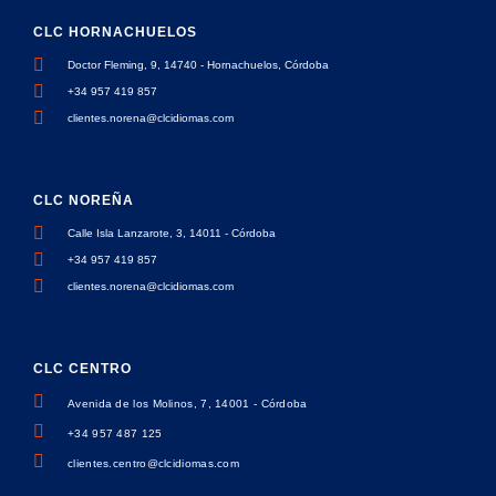
CLC HORNACHUELOS
Doctor Fleming, 9, 14740 - Hornachuelos, Córdoba
+34 957 419 857
clientes.norena@clcidiomas.com
CLC NOREÑA
Calle Isla Lanzarote, 3, 14011 - Córdoba
+34 957 419 857
clientes.norena@clcidiomas.com
CLC CENTRO
Avenida de los Molinos, 7, 14001 - Córdoba
+34 957 487 125
clientes.centro@clcidiomas.com