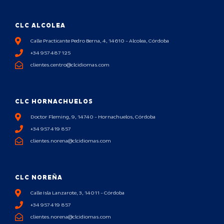
CLC ALCOLEA
Calle Practicante Pedro Berna, 4, 14610 - Alcolea, Córdoba
+34 957 487 125
clientes.centro@clcidiomas.com
CLC HORNACHUELOS
Doctor Fleming, 9, 14740 - Hornachuelos, Córdoba
+34 957 419 857
clientes.norena@clcidiomas.com
CLC NOREÑA
Calle Isla Lanzarote, 3, 14011 - Córdoba
+34 957 419 857
clientes.norena@clcidiomas.com