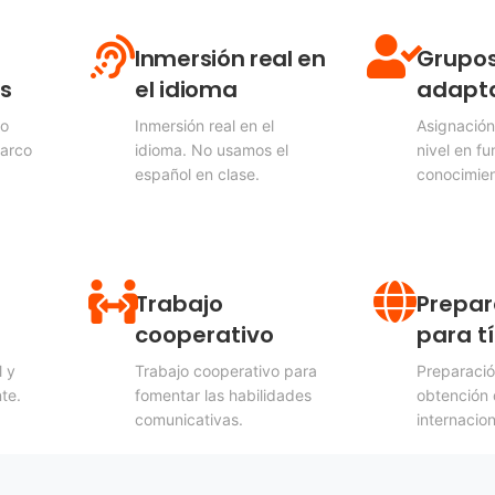
Inmersión real en
Grupo
s
el idioma
adapt
lo
Inmersión real en el
Asignación
Marco
idioma. No usamos el
nivel en fu
español en clase.
conocimien
Trabajo
Prepar
cooperativo
para tí
l y
Trabajo cooperativo para
Preparació
te.
fomentar las habilidades
obtención d
comunicativas.
internacion