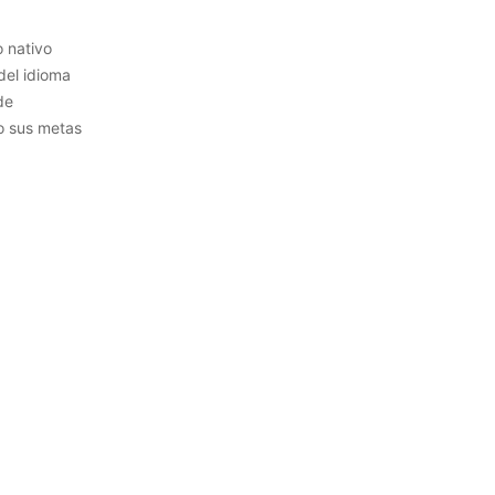
 nativo
del idioma
de
o sus metas