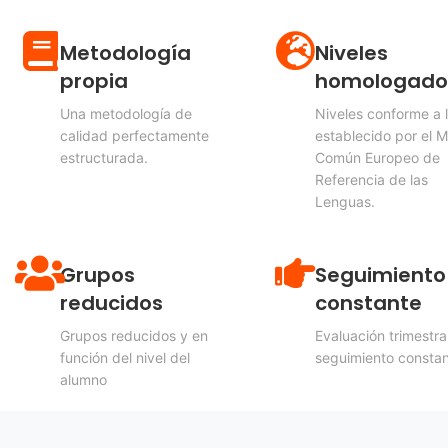
Metodología
Niveles
propia
homologado
Una metodología de
Niveles conforme a 
calidad perfectamente
establecido por el 
estructurada.
Común Europeo de
Referencia de las
Lenguas.
Grupos
Seguimiento
reducidos
constante
Grupos reducidos y en
Evaluación trimestra
función del nivel del
seguimiento constan
alumno