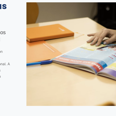
as
tos
l
ón
nal. A
s
n