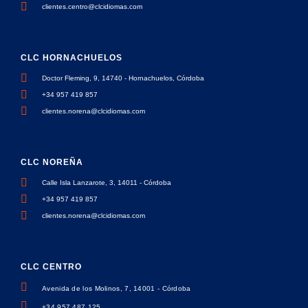
clientes.centro@clcidiomas.com
CLC HORNACHUELOS
Doctor Fleming, 9, 14740 - Hornachuelos, Córdoba
+34 957 419 857
clientes.norena@clcidiomas.com
CLC NOREÑA
Calle Isla Lanzarote, 3, 14011 - Córdoba
+34 957 419 857
clientes.norena@clcidiomas.com
CLC CENTRO
Avenida de los Molinos, 7, 14001 - Córdoba
+34 957 487 125