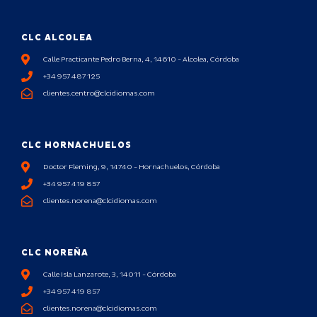
CLC ALCOLEA
Calle Practicante Pedro Berna, 4, 14610 - Alcolea, Córdoba
+34 957 487 125
clientes.centro@clcidiomas.com
CLC HORNACHUELOS
Doctor Fleming, 9, 14740 - Hornachuelos, Córdoba
+34 957 419 857
clientes.norena@clcidiomas.com
CLC NOREÑA
Calle Isla Lanzarote, 3, 14011 - Córdoba
+34 957 419 857
clientes.norena@clcidiomas.com