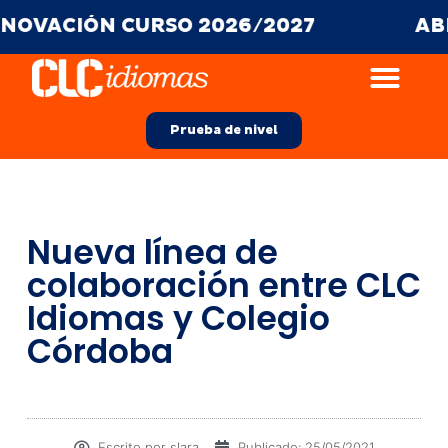
VACIÓN CURSO 2026/2027
ABIER
Prueba de nivel
Nueva línea de
colaboración entre CLC
Idiomas y Colegio
Córdoba
Escrito por
slara
Publicado:
25/05/2021