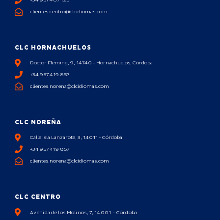
clientes.centro@clcidiomas.com
CLC HORNACHUELOS
Doctor Fleming, 9, 14740 - Hornachuelos, Córdoba
+34 957 419 857
clientes.norena@clcidiomas.com
CLC NOREÑA
Calle Isla Lanzarote, 3, 14011 - Córdoba
+34 957 419 857
clientes.norena@clcidiomas.com
CLC CENTRO
Avenida de los Molinos, 7, 14001 - Córdoba