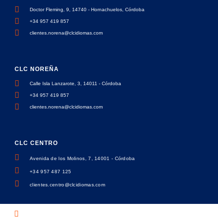
Doctor Fleming, 9, 14740 - Hornachuelos, Córdoba
+34 957 419 857
clientes.norena@clcidiomas.com
CLC NOREÑA
Calle Isla Lanzarote, 3, 14011 - Córdoba
+34 957 419 857
clientes.norena@clcidiomas.com
CLC CENTRO
Avenida de los Molinos, 7, 14001 - Córdoba
+34 957 487 125
clientes.centro@clcidiomas.com
Política de privacidad