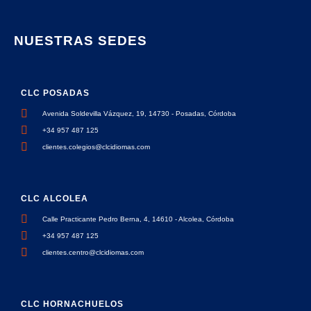
NUESTRAS SEDES
CLC POSADAS
Avenida Soldevilla Vázquez, 19, 14730 - Posadas, Córdoba
+34 957 487 125
clientes.colegios@clcidiomas.com
CLC ALCOLEA
Calle Practicante Pedro Berna, 4, 14610 - Alcolea, Córdoba
+34 957 487 125
clientes.centro@clcidiomas.com
CLC HORNACHUELOS